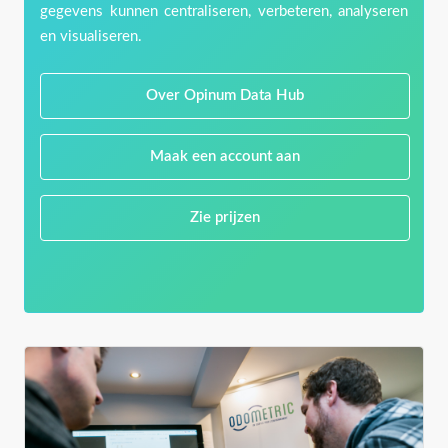
gegevens kunnen centraliseren, verbeteren, analyseren
en visualiseren.
Over Opinum Data Hub
Maak een account aan
Zie prijzen